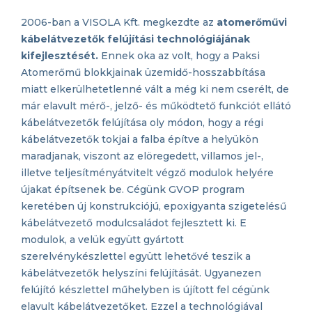
2006-ban a VISOLA Kft. megkezdte az
atomerőművi
kábelátvezetők felújítási technológiájának
kifejlesztését.
Ennek oka az volt, hogy a Paksi
Atomerőmű blokkjainak üzemidő-hosszabbítása
miatt elkerülhetetlenné vált a még ki nem cserélt, de
már elavult mérő-, jelző- és működtető funkciót ellátó
kábelátvezetők felújítása oly módon, hogy a régi
kábelátvezetők tokjai a falba építve a helyükön
maradjanak, viszont az elöregedett, villamos jel-,
illetve teljesítményátvitelt végző modulok helyére
újakat építsenek be. Cégünk GVOP program
keretében új konstrukciójú, epoxigyanta szigetelésű
kábelátvezető modulcsaládot fejlesztett ki. E
modulok, a velük együtt gyártott
szerelvénykészlettel együtt lehetővé teszik a
kábelátvezetők helyszíni felújítását. Ugyanezen
felújító készlettel műhelyben is újított fel cégünk
elavult kábelátvezetőket. Ezzel a technológiával