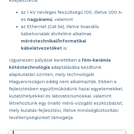
kifejlesztette
az 1 kV névleges feszültségű 100, illetve 200 A-
es
nagyáramú
, valamint
az Ethernet (Cat 5e), illetve koaxiális
kábelvonalak átvitelére alkalmas
méréstechnikai/informatikai
kábelátvezetőket
is.
Ugyanezen pályázat keretében a
fém-kerámia
kötéstechnológia
adaptálásába kezdtünk
alapkutatási szinten, mely technológiát
Magyarországon eddig nem alkalmazták. Ebben a
fejlesztésben együttműködünk hazai egyetemekkel,
kutatóhelyekkel és laboratóriumokkal, valamint
létrehoztunk egy önálló mérő-vizsgáló eszközbázist,
mely kutatás-fejlesztési, illetve minőségbiztosítási
tevékenységünket támogatja.