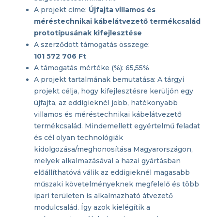
A projekt címe:
Újfajta villamos és
méréstechnikai kábelátvezető termékcsalád
prototípusának kifejlesztése
A szerződött támogatás összege:
101 572 706 Ft
A támogatás mértéke (%): 65,55%
A projekt tartalmának bemutatása: A tárgyi
projekt célja, hogy kifejlesztésre kerüljön egy
újfajta, az eddigieknél jobb, hatékonyabb
villamos és méréstechnikai kábelátvezető
termékcsalád. Mindemellett egyértelmű feladat
és cél olyan technológiák
kidolgozása/meghonosítása Magyarországon,
melyek alkalmazásával a hazai gyártásban
előállíthatóvá válik az eddigieknél magasabb
műszaki követelményeknek megfelelő és több
ipari területen is alkalmazható átvezető
modulcsalád. Így azok kielégítik a