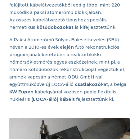
felújított kábelátvezetőkből eddig több, mint 220
működik a paksi atomerőmű blokkjaiban.
Az összes kábelátvezető típushoz speciális
hermetikus
kötődobozokat
is kifejlesztettünk.
A Paksi Atomerőmű Súlyos Balesetkezelés (SBK)
néven a 2010-es évek elején futó rekonstrukciós
programjának keretében a reaktorblokki
hőmérsékletmérés egyes eszközeinek, mint pl. a
hőmérő kötődobozok rekonstrukcióját végeztük el,
aminek kapcsán a német
ODU
GmbH-val
együttműködve új LOCA-álló
csatlakozó
kat, a belga
KW Eupen
kábelgyárral közösen pedig flexibilis
nukleáris
(LOCA-álló) kábelt
fejlesztettünk ki.