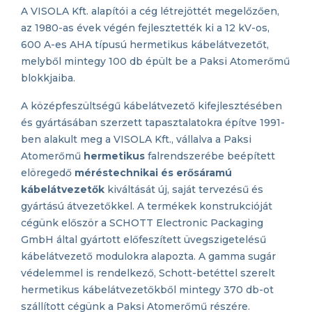
A VISOLA Kft. alapítói a cég létrejöttét megelőzően,
az 1980-as évek végén fejlesztették ki a 12 kV-os,
600 A-es AHA típusú hermetikus kábelátvezetőt,
melyből mintegy 100 db épült be a Paksi Atomerőmű
blokkjaiba.
A középfeszültségű kábelátvezető kifejlesztésében
és gyártásában szerzett tapasztalatokra építve 1991-
ben alakult meg a VISOLA Kft., vállalva a Paksi
Atomerőmű
hermetikus
falrendszerébe beépített
elöregedő
méréstechnikai és erősáramú
kábelátvezetők
kiváltását új, saját tervezésű és
gyártású átvezetőkkel. A termékek konstrukcióját
cégünk először a SCHOTT Electronic Packaging
GmbH által gyártott előfeszített üvegszigetelésű
kábelátvezető modulokra alapozta. A gamma sugár
védelemmel is rendelkező, Schott-betéttel szerelt
hermetikus kábelátvezetőkből mintegy 370 db-ot
szállított cégünk a Paksi Atomerőmű részére.