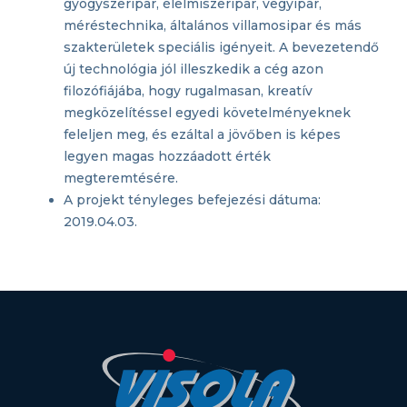
gyógyszeripar, élelmiszeripar, vegyipar,
méréstechnika, általános villamosipar és más
szakterületek speciális igényeit. A bevezetendő
új technológia jól illeszkedik a cég azon
filozófiájába, hogy rugalmasan, kreatív
megközelítéssel egyedi követelményeknek
feleljen meg, és ezáltal a jövőben is képes
legyen magas hozzáadott érték
megteremtésére.
A projekt tényleges befejezési dátuma:
2019.04.03.