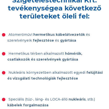
tevékenysége
a következő
területeket öleli fel:
Atomerőművi
hermetikus kábelátvezetők
és
szerelvényeik
fejlesztése
és
gyártása
Hermetikus térben alkalmazott
hőmérők,
csatlakozók és szerelvények gyártása
Nukleáris környezetben alkalmazott egyedi
felújítási
és vizsgálati technológiák fejlesztése
Speciális (tűz-, láng- és LOCA-álló
nukleáris
, stb.)
kábelek forgalmazása