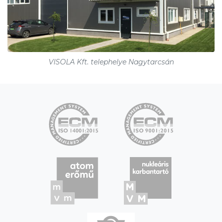
VISOLA Kft. telephelye Nagytarcsán