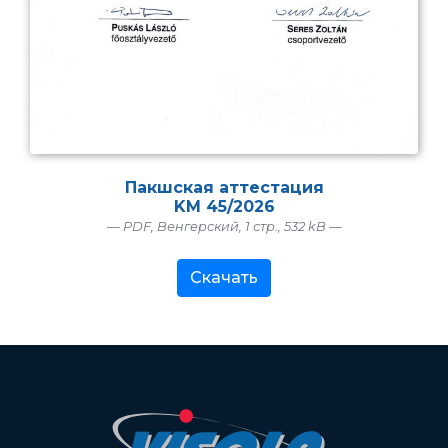
Пакшская аттестация
KM 45/2026
— PDF, Венгерский, 1 стр., 532 kB —
Скачать