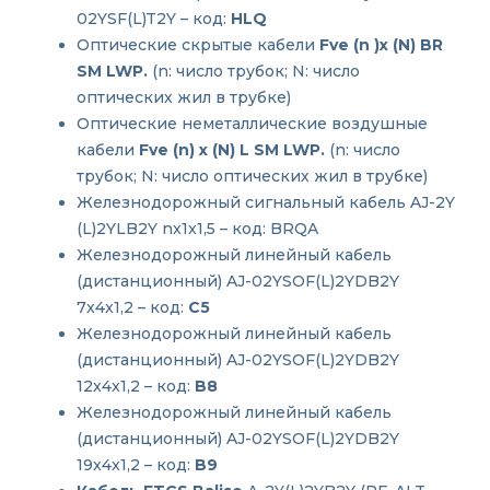
02YSF(L)T2Y – код:
HLQ
Оптические скрытые кабели
Fve (n )x (N) BR
SM LWP.
(n: число трубок; N: число
оптических жил в трубке)
Оптические неметаллические воздушные
кабели
Fve (n) x (N) L SM LWP.
(n: число
трубок; N: число оптических жил в трубке)
Железнодорожный сигнальный кабель AJ-2Y
(L)2YLB2Y nx1x1,5 – код: BRQA
Железнодорожный линейный кабель
(дистанционный) AJ-02YSOF(L)2YDB2Y
7x4x1,2 – код:
C5
Железнодорожный линейный кабель
(дистанционный) AJ-02YSOF(L)2YDB2Y
12x4x1,2 – код:
B8
Железнодорожный линейный кабель
(дистанционный) AJ-02YSOF(L)2YDB2Y
19x4x1,2 – код:
B9